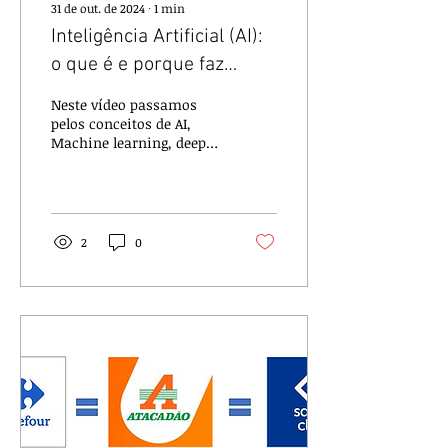
31 de out. de 2024
∙
1
min
Inteligência Artificial (AI):
o que é e porque faz
muito sentido no varejo
Neste vídeo passamos
pelos conceitos de AI,
Machine learning, deep
learning, algoritmos,
redes neurais, as
motivações para as
empresas...
2
0