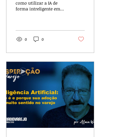
responsável de IA
como utilizar a IA de
forma intreligente em
seus trabalhos
https://www.youtube.com/watch?
v=h0q_pfhnJFE
0
0